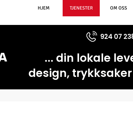
HJEM
TJENESTER
OM OSS
924 07 23
...
din
lokale le
A
design, trykksaker 