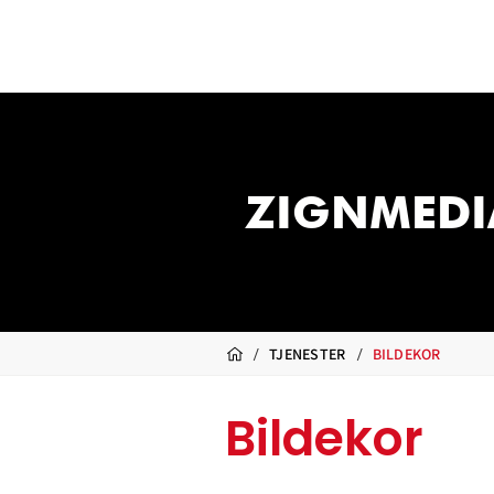
ZIGNMEDI
/
/
TJENESTER
BILDEKOR
Bildekor