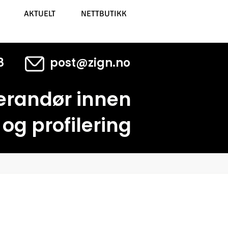
AKTUELT
NETTBUTIKK
8
post@zign.no
verandør
innen
og profilering