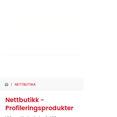
ZIGNMEDIA
... din lokale leverandør innen
design, trykksaker og profilering
924 07 238
post@zign.n
o
/
NETTBUTIKK
Nettbutikk -
Profileringsprodukter