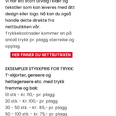
Vi har ett stort utvalg i klær og
tekstiler som kan leveres med ditt
design eller logo. Nå kan du også
handle dette direkte fra
nettbutikken vår.
Trykkekostnader kommer an på
antall trykk pr. plagg, størrelse og
opplag.
HER FINNER DU NETTBUTIKKEN
EKSEMPLER STYKKPRIS FOR TRYKK:
T-skjorter, gensere og
hettegensere etc. med trykk
fremme og bak:
10 stk - Kr. 110,- pr. plagg.
20 stk. - Kr. 100,- pr. plagg
30 - 50 stk. - Kr. 85,- pr. plagg
50 - 100 stk. - kr. 75,- pr. plagg