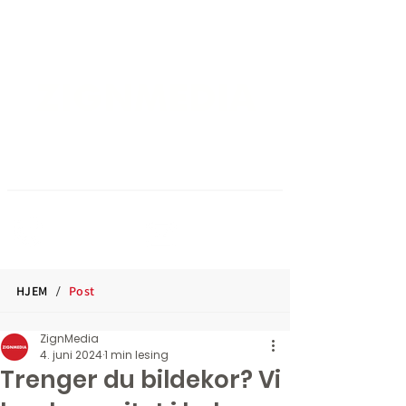
ZIGNMEDIA
... din lokale leverandør innen
design, trykksaker og profilering
924 07 238
post@zign.n
o
/
HJEM
Post
ZignMedia
4. juni 2024
1 min lesing
Trenger du bildekor? Vi